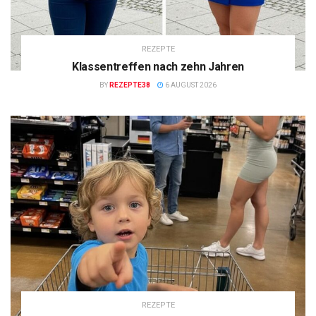
REZEPTE
Klassentreffen nach zehn Jahren
BY
REZEPTE38
6 AUGUST 2026
REZEPTE