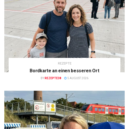
REZEPTE
Bordkarte an einen besseren Ort
BY
REZEPTE38
5 AUGUST 2026