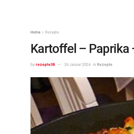
Home
Rezepte
Kartoffel – Paprika
by
rezepte38
26 Januar 2024
in
Rezepte