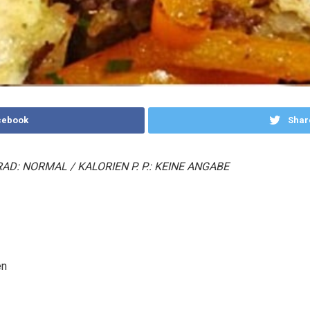
cebook
Shar
RAD: NORMAL / KALORIEN P. P.: KEINE ANGABE
en