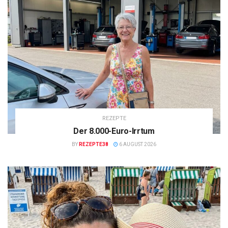
REZEPTE
Der 8.000-Euro-Irrtum
BY
REZEPTE38
6 AUGUST 2026