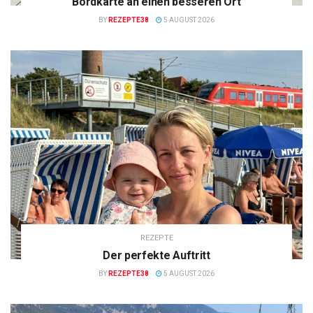
Bordkarte an einen besseren Ort
BY
REZEPTE38
5 AUGUST 2026
REZEPTE
Der perfekte Auftritt
BY
REZEPTE38
5 AUGUST 2026