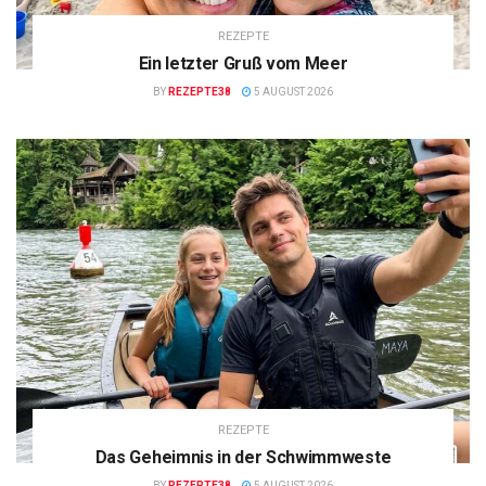
REZEPTE
Ein letzter Gruß vom Meer
BY
REZEPTE38
5 AUGUST 2026
REZEPTE
Das Geheimnis in der Schwimmweste
BY
REZEPTE38
5 AUGUST 2026