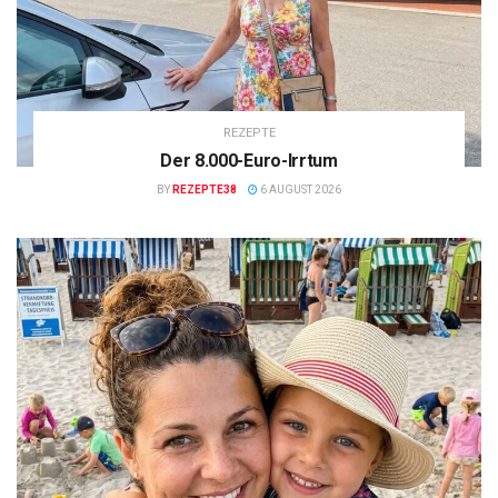
REZEPTE
Der 8.000-Euro-Irrtum
BY
REZEPTE38
6 AUGUST 2026