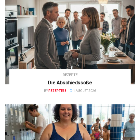
REZEPTE
Die Abschiedssoße
BY
REZEPTE38
1 AUGUST 2026