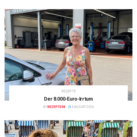
REZEPTE
Der 8.000-Euro-Irrtum
BY
REZEPTE38
6 AUGUST 2026