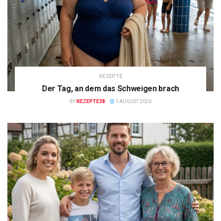
REZEPTE
Der Tag, an dem das Schweigen brach
BY
REZEPTE38
1 AUGUST 2026