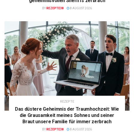
geheimnisvollen Sheriffs zerbrach
BY
REZEPTE38
8 AUGUST 2026
REZEPTE
Das düstere Geheimnis der Traumhochzeit: Wie
die Grausamkeit meines Sohnes und seiner
Braut unsere Familie für immer zerbrach
BY
REZEPTE38
8 AUGUST 2026