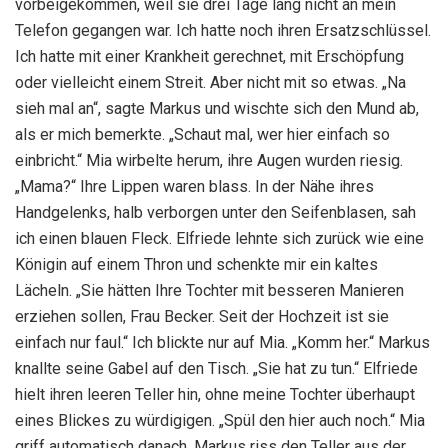
vorbeigekommen, weil sie drei Tage lang nicht an mein
Telefon gegangen war. Ich hatte noch ihren Ersatzschlüssel.
Ich hatte mit einer Krankheit gerechnet, mit Erschöpfung
oder vielleicht einem Streit. Aber nicht mit so etwas. „Na
sieh mal an“, sagte Markus und wischte sich den Mund ab,
als er mich bemerkte. „Schaut mal, wer hier einfach so
einbricht.“ Mia wirbelte herum, ihre Augen wurden riesig.
„Mama?“ Ihre Lippen waren blass. In der Nähe ihres
Handgelenks, halb verborgen unter den Seifenblasen, sah
ich einen blauen Fleck. Elfriede lehnte sich zurück wie eine
Königin auf einem Thron und schenkte mir ein kaltes
Lächeln. „Sie hätten Ihre Tochter mit besseren Manieren
erziehen sollen, Frau Becker. Seit der Hochzeit ist sie
einfach nur faul.“ Ich blickte nur auf Mia. „Komm her.“ Markus
knallte seine Gabel auf den Tisch. „Sie hat zu tun.“ Elfriede
hielt ihren leeren Teller hin, ohne meine Tochter überhaupt
eines Blickes zu würdigigen. „Spül den hier auch noch.“ Mia
griff automatisch danach. Markus riss den Teller aus der