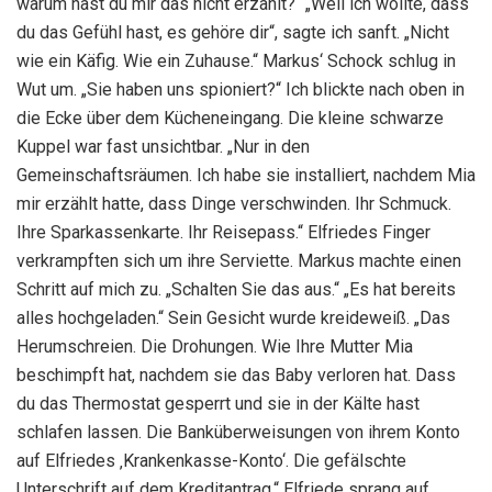
warum hast du mir das nicht erzählt?“ „Weil ich wollte, dass
du das Gefühl hast, es gehöre dir“, sagte ich sanft. „Nicht
wie ein Käfig. Wie ein Zuhause.“ Markus‘ Schock schlug in
Wut um. „Sie haben uns spioniert?“ Ich blickte nach oben in
die Ecke über dem Kücheneingang. Die kleine schwarze
Kuppel war fast unsichtbar. „Nur in den
Gemeinschaftsräumen. Ich habe sie installiert, nachdem Mia
mir erzählt hatte, dass Dinge verschwinden. Ihr Schmuck.
Ihre Sparkassenkarte. Ihr Reisepass.“ Elfriedes Finger
verkrampften sich um ihre Serviette. Markus machte einen
Schritt auf mich zu. „Schalten Sie das aus.“ „Es hat bereits
alles hochgeladen.“ Sein Gesicht wurde kreideweiß. „Das
Herumschreien. Die Drohungen. Wie Ihre Mutter Mia
beschimpft hat, nachdem sie das Baby verloren hat. Dass
du das Thermostat gesperrt und sie in der Kälte hast
schlafen lassen. Die Banküberweisungen von ihrem Konto
auf Elfriedes ‚Krankenkasse-Konto‘. Die gefälschte
Unterschrift auf dem Kreditantrag.“ Elfriede sprang auf.