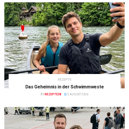
REZEPTE
Das Geheimnis in der Schwimmweste
BY
REZEPTE38
5 AUGUST 2026