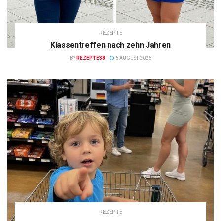
REZEPTE
Klassentreffen nach zehn Jahren
BY
REZEPTE38
6 AUGUST 2026
REZEPTE