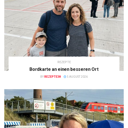
REZEPTE
Bordkarte an einen besseren Ort
BY
REZEPTE38
5 AUGUST 2026