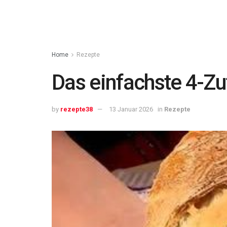
Home
Rezepte
Das einfachste 4-Zu
by
rezepte38
13 Januar 2026
in
Rezepte