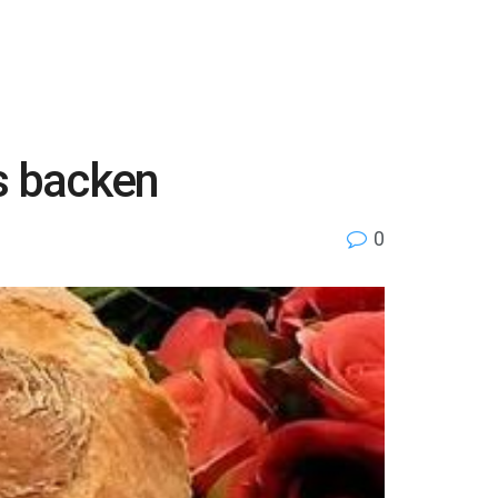
s backen
0