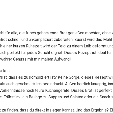
hl für alle, die frisch gebackenes Brot genießen möchten, ohne v
Brot schnell und unkompliziert zubereiten. Zuerst wird das Mehl
ch einer kurzen Ruhezeit wird der Teig zu einem Laib geformt u
sich perfekt für jedes Gericht eignet. Dieses Rezept ist ideal für
n wahrer Genuss mit minimalem Aufwand!
backen
kst, dass es zu kompliziert ist? Keine Sorge, dieses Rezept wir
als auch geschmacklich beeindruckt. Außen herrlich knusprig, inne
rkenntnisse noch teure Küchengeräte. Dieses Brot ist perfekt f
zum Frühstück, als Beilage zu Suppen und Salaten oder als Snac
 zu finden, dass du direkt loslegen kannst. Und das Ergebnis? Ei