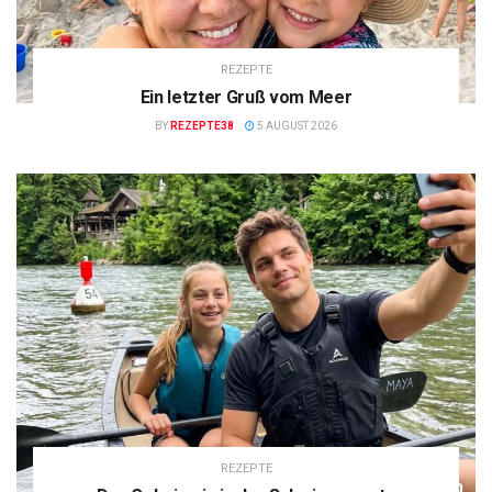
REZEPTE
Ein letzter Gruß vom Meer
BY
REZEPTE38
5 AUGUST 2026
REZEPTE